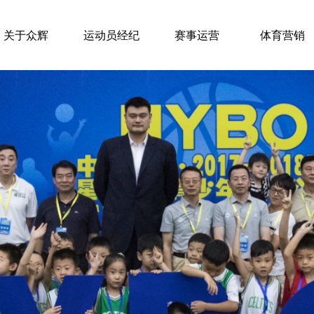
关于众辉
运动员经纪
赛事运营
体育营销