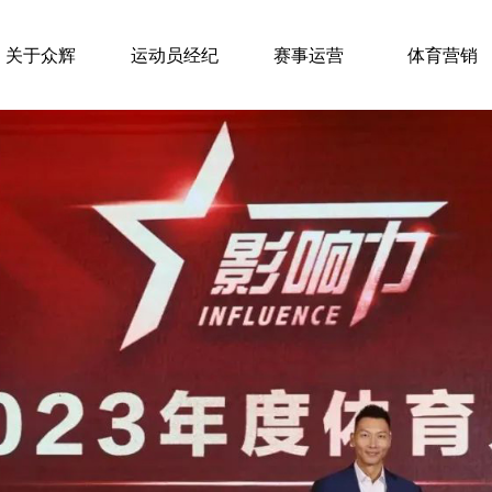
关于众辉
运动员经纪
赛事运营
体育营销